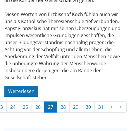
an die Ränder der Gesellschaft zu gehen.“
Diesen Worten von Erzbischof Koch fühlen auch wir
uns als Katholische Theresienschule tief verbunden.
Papst Franziskus hat mit seinen Überzeugungen und
Impulsen wesentliche Grundlagen geschaffen, die
unser Bildungsverständnis nachhaltig prägen: die
Achtung vor der Schöpfung und allem Leben, die
Anerkennung der Vielfalt unter den Menschen sowie
die unbedingte Wahrung der Menschenwürde –
insbesondere derjenigen, die am Rande der
Gesellschaft stehen.
Weiterlesen
23
24
25
26
27
28
29
30
31