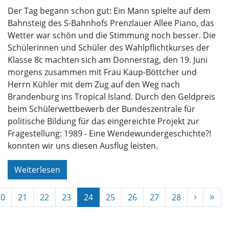
Der Tag begann schon gut: Ein Mann spielte auf dem
Bahnsteig des S-Bahnhofs Prenzlauer Allee Piano, das
Wetter war schön und die Stimmung noch besser. Die
Schülerinnen und Schüler des Wahlpflichtkurses der
Klasse 8c machten sich am Donnerstag, den 19. Juni
morgens zusammen mit Frau Kaup-Böttcher und
Herrn Kühler mit dem Zug auf den Weg nach
Brandenburg ins Tropical Island. Durch den Geldpreis
beim Schülerwettbewerb der Bundeszentrale für
politische Bildung für das eingereichte Projekt zur
Fragestellung: 1989 - Eine Wendewundergeschichte?!
konnten wir uns diesen Ausflug leisten.
Weiterlesen
20
21
22
23
24
25
26
27
28