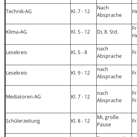
Nach
Technik-AG
Kl. 7 - 12
He
Absprache
Fr
Klima-AG
Kl. 5 - 12
Di, 8. Std.
H
nach
Lesekreis
Kl. 5 - 8
Fr
Absprache
nach
Lesekreis
Kl. 9 - 12
Fr
Absprache
nach
Fr
Mediatoren-AG
Kl. 7 - 12
Absprache
F
Mi, große
Schülerzeitung
Kl. 8 - 12
Fr
Pause