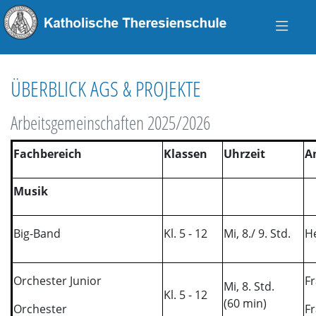
ÜBERBLICK AGS & PROJEKTE
Arbeitsgemeinschaften 2025/2026
Fachbereich
Klassen
Uhrzeit
A
Musik
Big-Band
Kl. 5 - 12
Mi, 8./ 9. Std.
H
Orchester Junior
Fr
Mi, 8. Std.
Kl. 5 - 12
(60
min)
Orchester
F