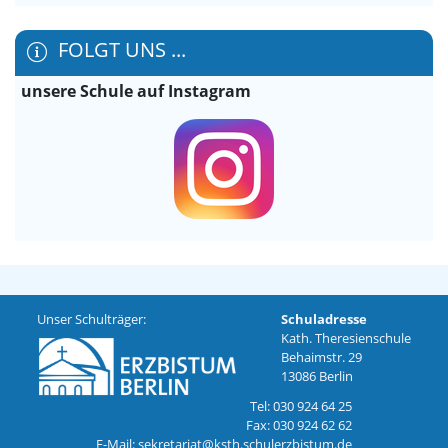
FOLGT UNS ...
unsere Schule auf Instagram
Unser Schulträger:
Schuladresse
Kath. Theresienschule
Behaimstr. 29
13086 Berlin
Tel: 030 924 64 25
Fax: 030 924 62 62
E-Mail: sekretariat@ksth.schulerzbistum.de