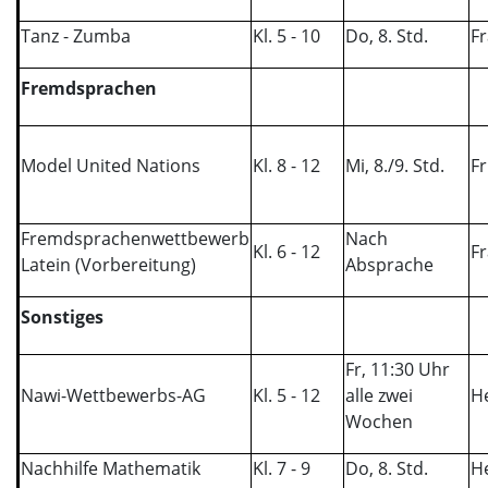
Tanz - Zumba
Kl. 5 - 10
Do, 8. Std.
Fr
Fremdsprachen
Model United Nations
Kl. 8 - 12
Mi, 8./9. Std.
Fr
Fremdsprachenwettbewerb
Nach
Kl. 6 - 12
Fr
Latein (Vorbereitung)
Absprache
Sonstiges
Fr, 11:30 Uhr
Nawi-Wettbewerbs-AG
Kl. 5 - 12
alle zwei
H
Wochen
Nachhilfe Mathematik
Kl. 7 - 9
Do, 8. Std.
He