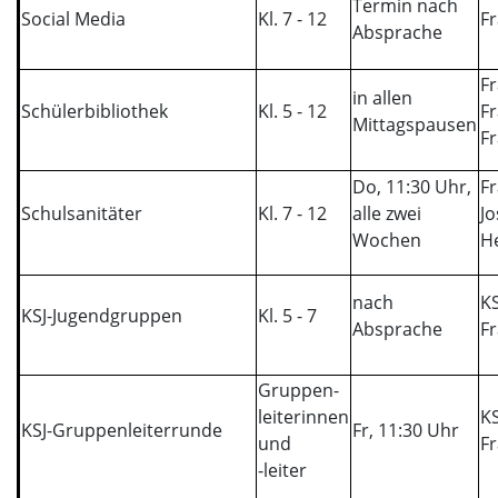
Termin nach
Social Media
Kl. 7 - 12
F
Absprache
Fr
in allen
Schülerbibliothek
Kl. 5 - 12
Fr
Mittagspausen
Fr
Do, 11:30 Uhr,
F
Schulsanitäter
Kl. 7 - 12
alle zwei
Jo
Wochen
H
nach
K
KSJ-Jugendgruppen
Kl. 5 - 7
Absprache
F
Gruppen-
leiterinnen
K
KSJ-Gruppenleiterrunde
Fr, 11:30 Uhr
und
F
-leiter