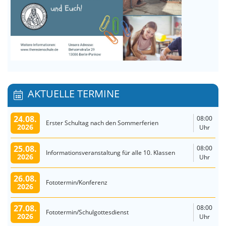
AKTUELLE TERMINE
24.08.
08:00
Erster Schultag nach den Sommerferien
2026
Uhr
25.08.
08:00
Informationsveranstaltung für alle 10. Klassen
2026
Uhr
26.08.
Fototermin/Konferenz
2026
27.08.
08:00
Fototermin/Schulgottesdienst
2026
Uhr