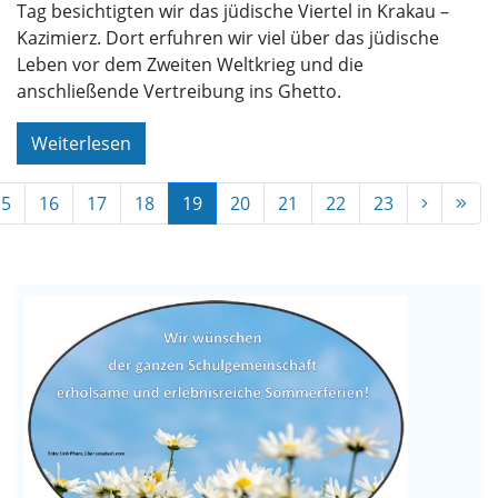
Tag besichtigten wir das jüdische Viertel in Krakau –
Kazimierz. Dort erfuhren wir viel über das jüdische
Leben vor dem Zweiten Weltkrieg und die
anschließende Vertreibung ins Ghetto.
Weiterlesen
15
16
17
18
19
20
21
22
23