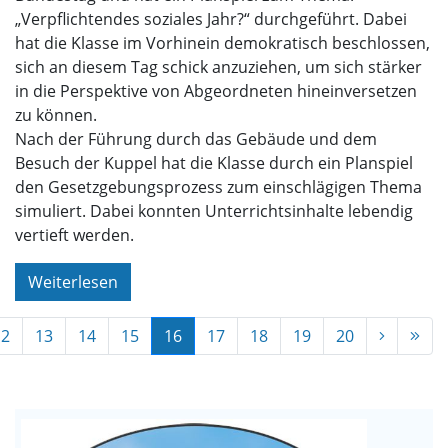
„Verpflichtendes soziales Jahr?“ durchgeführt. Dabei
hat die Klasse im Vorhinein demokratisch beschlossen,
sich an diesem Tag schick anzuziehen, um sich stärker
in die Perspektive von Abgeordneten hineinversetzen
zu können.
Nach der Führung durch das Gebäude und dem
Besuch der Kuppel hat die Klasse durch ein Planspiel
den Gesetzgebungsprozess zum einschlägigen Thema
simuliert. Dabei konnten Unterrichtsinhalte lebendig
vertieft werden.
Weiterlesen
12
13
14
15
16
17
18
19
20