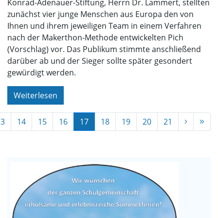
Konrad-Adenauer-Stiftung, Herrn Dr. Lammert, stellten
zunächst vier junge Menschen aus Europa den von
Ihnen und ihrem jeweiligen Team in einem Verfahren
nach der Makerthon-Methode entwickelten Pich
(Vorschlag) vor. Das Publikum stimmte anschließend
darüber ab und der Sieger sollte später gesondert
gewürdigt werden.
Weiterlesen
13
14
15
16
17
18
19
20
21