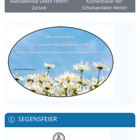
Radioaktivität Leben retten?
Kuchenbasar der
Zurück
Schulsanitäter
Weiter
SEGENSFEIER