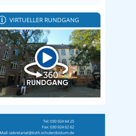
VIRTUELLER RUNDGANG
Tel: 030 924 64 25
Fax: 030 924 62 62
Mail: sekretariat@ksth.schulerzbistum.de