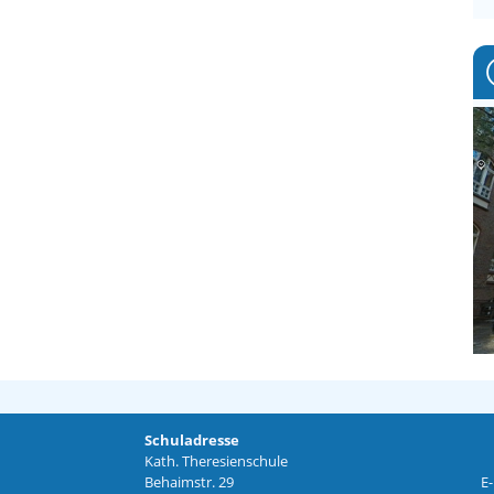
Schuladresse
Kath. Theresienschule
Behaimstr. 29
E-