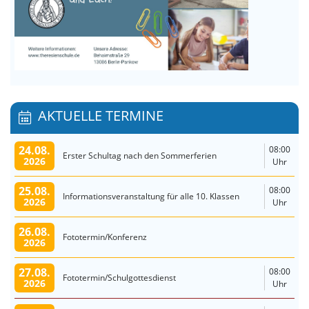
AKTUELLE TERMINE
24.08.
08:00
Erster Schultag nach den Sommerferien
2026
Uhr
25.08.
08:00
Informationsveranstaltung für alle 10. Klassen
2026
Uhr
26.08.
Fototermin/Konferenz
2026
27.08.
08:00
Fototermin/Schulgottesdienst
2026
Uhr