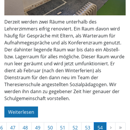
Derzeit werden zwei Räume unterhalb des
Lehrerzimmers eifrig renoviert. Ein Raum davon wird
häufig für Gespräche mit Eltern, als Warteraum für
Aufnahmegespräche und als Konferenzraum genutzt.
Der dahinter liegende Raum war bis dato ein Abstell-
bzw. Lagerraum für alles mögliche. Dieser Raum wurde
nun leer geräumt und wird jetzt umfunktioniert. Er
dient ab Februar (nach den Winterferien) als
Dienstraum für den dann neu im Team der
Theresienschule angestellten Sozialpädagogen. Wir
werden ihn dann zu gegebener Zeit hier genauer der
Schulgemeinschaft vorstellen.
Weiterlesen
46
47
48
49
50
51
52
53
54