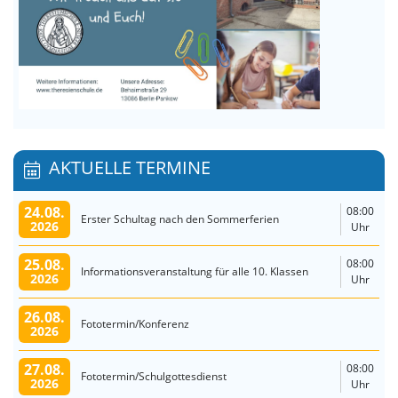
AKTUELLE TERMINE
24.08.
08:00
Erster Schultag nach den Sommerferien
2026
Uhr
25.08.
08:00
Informationsveranstaltung für alle 10. Klassen
2026
Uhr
26.08.
Fototermin/Konferenz
2026
27.08.
08:00
Fototermin/Schulgottesdienst
2026
Uhr