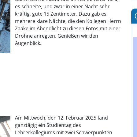
es schneite, und zwar in einer Nacht sehr
Mün
kräftig, gute 15 Zentimeter. Dazu gab es
erz
mehrere klare Nächte, die den Kollegen Herrn
Gesc
Zaake im Abendlicht zu diesen Fotos mit einer
Geog
Drohne anregten. Genießen wir den
Wet
Augenblick.
202
Ehe
Schü
Refe
Geo
Gru
Tea
Erst
Am Mittwoch, den 12. Februar 2025 fand
erfo
ganztägig ein Studientag des
Fort
Lehrerkollegiums mit zwei Schwerpunkten
der 