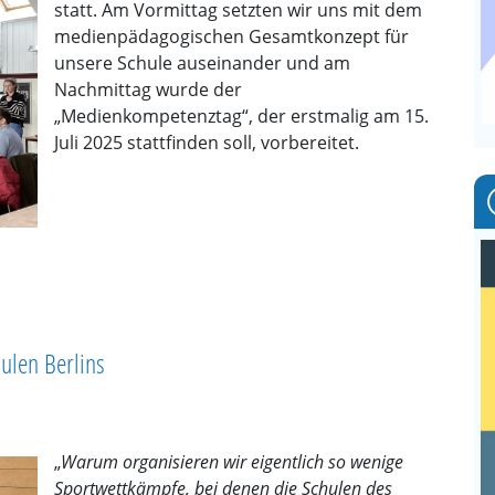
statt. Am Vormittag setzten wir uns mit dem
AG
medienpädagogischen Gesamtkonzept für
20
unsere Schule auseinander und am
*
Nachmittag wurde der
C
„Medienkompetenztag“, der erstmalig am 15.
+
Juli 2025 stattfinden soll, vorbereitet.
M
+
B
+
25
Mee
Gre
hulen Berlins
mit
Ann
Bae
„
Warum organisieren wir eigentlich so wenige
Sportwettkämpfe, bei denen die Schulen des