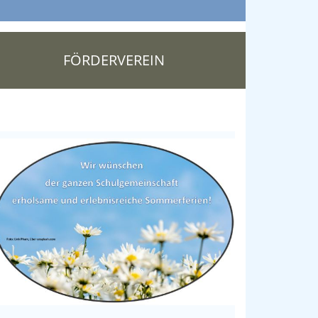
FÖRDERVEREIN
orwahl zur
destagswahl
gionskurse
er
holischen
demie