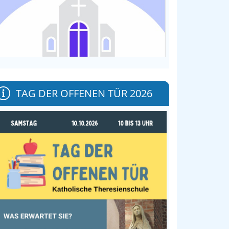
TAG DER OFFENEN TÜR 2026
t and
et
alena
rbock