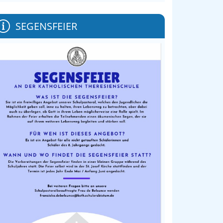
zen
ählen
SEGENSFEIER
hichte(n)
rafie-
tbewerb
5
maliger
ler als
rent im
graphie-
ndkurs
mgeist und
e Hilfe: Ein
lgreicher
bildungstag
Malteser