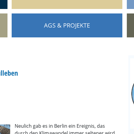
AGS & PROJEKTE
lleben
Juni
Bun
Reli
in d
Kat
Neulich gab es in Berlin ein Ereignis, das
Aka
durch den Klimawandel immer seltener wird,