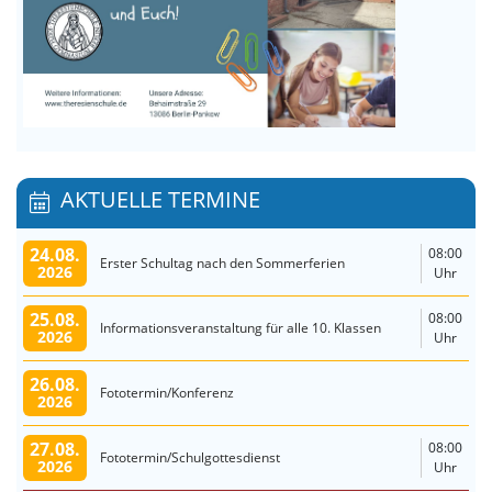
AKTUELLE TERMINE
24.08.
08:00
Erster Schultag nach den Sommerferien
2026
Uhr
25.08.
08:00
Informationsveranstaltung für alle 10. Klassen
2026
Uhr
26.08.
Fototermin/Konferenz
2026
27.08.
08:00
Fototermin/Schulgottesdienst
2026
Uhr