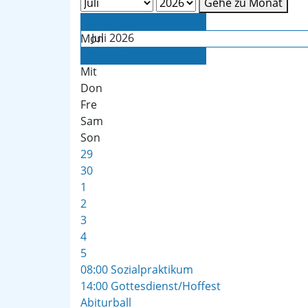
Gehe zu Monat
Juni
Juli 2026
Mon
Die
August
Mit
Don
Fre
Sam
Son
29
30
1
2
3
4
5
08:00 Sozialpraktikum
14:00 Gottesdienst/Hoffest
Abiturball