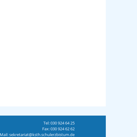
Tel: 030 924 64 25
Fax: 030 924 62 62
Mail: sekretariat@ksth.schulerzbistum.de