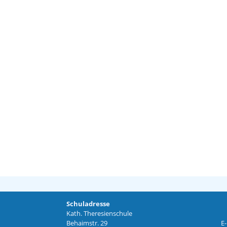
Schuladresse
Kath. Theresienschule
Behaimstr. 29
E-