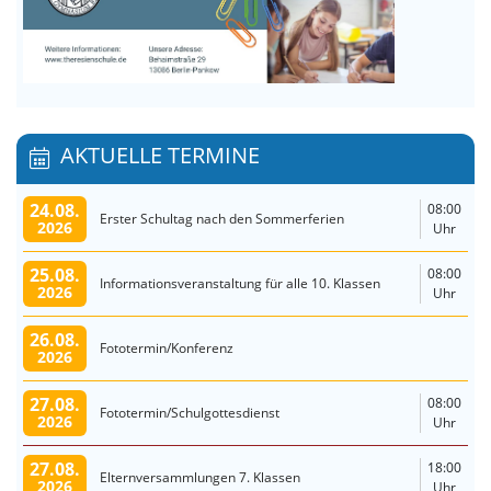
AKTUELLE TERMINE
24.08.
08:00
Erster Schultag nach den Sommerferien
2026
Uhr
25.08.
08:00
Informationsveranstaltung für alle 10. Klassen
2026
Uhr
26.08.
Fototermin/Konferenz
2026
27.08.
08:00
Fototermin/Schulgottesdienst
2026
Uhr
27.08.
18:00
Elternversammlungen 7. Klassen
2026
Uhr