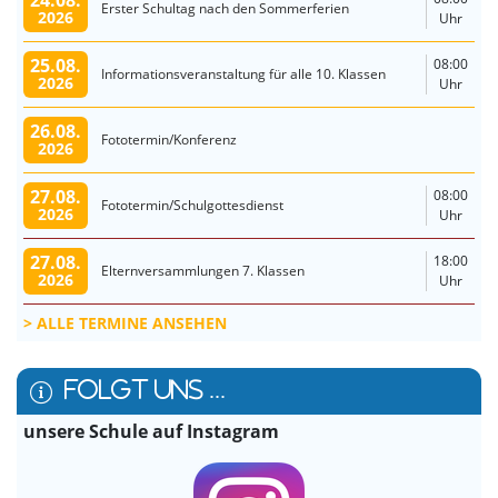
24.08.
Erster Schultag nach den Sommerferien
2026
Uhr
25.08.
08:00
Informationsveranstaltung für alle 10. Klassen
2026
Uhr
26.08.
Fototermin/Konferenz
2026
27.08.
08:00
Fototermin/Schulgottesdienst
2026
Uhr
27.08.
18:00
Elternversammlungen 7. Klassen
2026
Uhr
ALLE TERMINE ANSEHEN
FOLGT UNS ...
unsere Schule auf Instagram