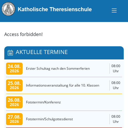
Access forbidden!
AKTUELLE TERMINE
24.08.
08:00
Erster Schultag nach den Sommerferien
2026
Uhr
25.08.
08:00
Informationsveranstaltung für alle 10. Klassen
2026
Uhr
26.08.
Fototermin/Konferenz
2026
27.08.
08:00
Fototermin/Schulgottesdienst
2026
Uhr