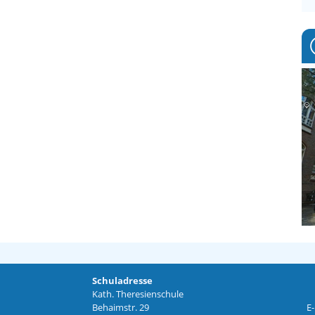
Schuladresse
Kath. Theresienschule
Behaimstr. 29
E-