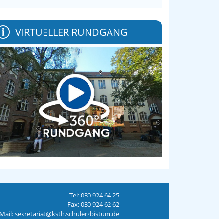
VIRTUELLER RUNDGANG
Tel: 030 924 64 25
Fax: 030 924 62 62
Mail: sekretariat@ksth.schulerzbistum.de