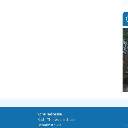
Schuladresse
Kath. Theresienschule
Behaimstr. 29
E-