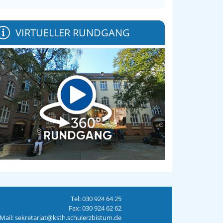
VIRTUELLER RUNDGANG
Tel: 030 924 64 25
Fax: 030 924 62 62
Mail: sekretariat@ksth.schulerzbistum.de