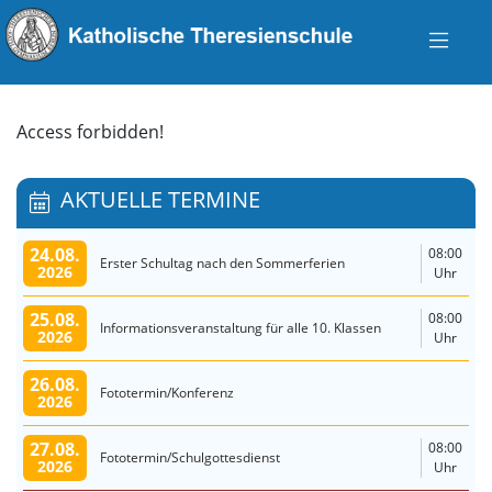
Access forbidden!
AKTUELLE TERMINE
24.08.
08:00
Erster Schultag nach den Sommerferien
2026
Uhr
25.08.
08:00
Informationsveranstaltung für alle 10. Klassen
2026
Uhr
26.08.
Fototermin/Konferenz
2026
27.08.
08:00
Fototermin/Schulgottesdienst
2026
Uhr