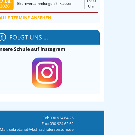
27.08.
18:00
Elternversammlungen 7. Klassen
2026
Uhr
ALLE TERMINE ANSEHEN
FOLGT UNS ...
nsere Schule auf Instagram
Tel: 030 924 64 25
Fax: 030 924 62 62
Mail: sekretariat@ksth.schulerzbistum.de