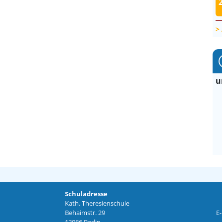
u
Schuladresse
Kath. Theresienschule
Behaimstr. 29
E-