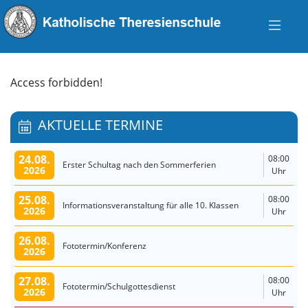
Access forbidden!
AKTUELLE TERMINE
24.08.
08:00
Erster Schultag nach den Sommerferien
2026
Uhr
25.08.
08:00
Informationsveranstaltung für alle 10. Klassen
2026
Uhr
26.08.
Fototermin/Konferenz
2026
27.08.
08:00
Fototermin/Schulgottesdienst
2026
Uhr