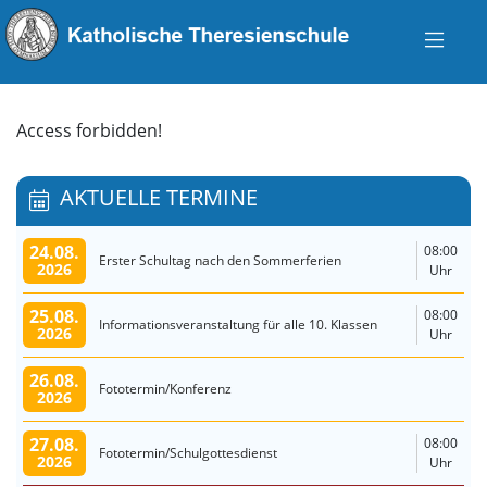
Access forbidden!
AKTUELLE TERMINE
24.08.
08:00
Erster Schultag nach den Sommerferien
2026
Uhr
25.08.
08:00
Informationsveranstaltung für alle 10. Klassen
2026
Uhr
26.08.
Fototermin/Konferenz
2026
27.08.
08:00
Fototermin/Schulgottesdienst
2026
Uhr