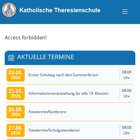
Access forbidden!
AKTUELLE TERMINE
24.08.
08:00
Erster Schultag nach den Sommerferien
2026
Uhr
25.08.
08:00
Informationsveranstaltung für alle 10. Klassen
2026
Uhr
26.08.
Fototermin/Konferenz
2026
27.08.
08:00
Fototermin/Schulgottesdienst
2026
Uhr