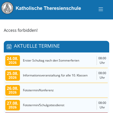
Access forbidden!
AKTUELLE TERMINE
24.08.
08:00
Erster Schultag nach den Sommerferien
2026
Uhr
25.08.
08:00
Informationsveranstaltung für alle 10. Klassen
2026
Uhr
26.08.
Fototermin/Konferenz
2026
27.08.
08:00
Fototermin/Schulgottesdienst
2026
Uhr