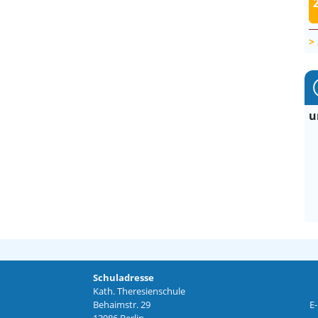
u
Schuladresse
Kath. Theresienschule
Behaimstr. 29
E-