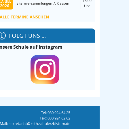
27.08.
18:00
Elternversammlungen 7. Klassen
2026
Uhr
ALLE TERMINE ANSEHEN
FOLGT UNS ...
nsere Schule auf Instagram
Tel: 030 924 64 25
Fax: 030 924 62 62
Mail: sekretariat@ksth.schulerzbistum.de