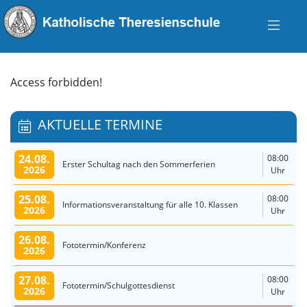
Access forbidden!
AKTUELLE TERMINE
24.08.
08:00
Erster Schultag nach den Sommerferien
2026
Uhr
25.08.
08:00
Informationsveranstaltung für alle 10. Klassen
2026
Uhr
26.08.
Fototermin/Konferenz
2026
27.08.
08:00
Fototermin/Schulgottesdienst
2026
Uhr