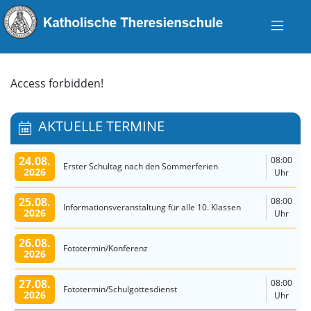
Access forbidden!
AKTUELLE TERMINE
24.08.
08:00
Erster Schultag nach den Sommerferien
2026
Uhr
25.08.
08:00
Informationsveranstaltung für alle 10. Klassen
2026
Uhr
26.08.
Fototermin/Konferenz
2026
27.08.
08:00
Fototermin/Schulgottesdienst
2026
Uhr