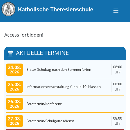
Access forbidden!
AKTUELLE TERMINE
24.08.
08:00
Erster Schultag nach den Sommerferien
2026
Uhr
25.08.
08:00
Informationsveranstaltung für alle 10. Klassen
2026
Uhr
26.08.
Fototermin/Konferenz
2026
27.08.
08:00
Fototermin/Schulgottesdienst
2026
Uhr