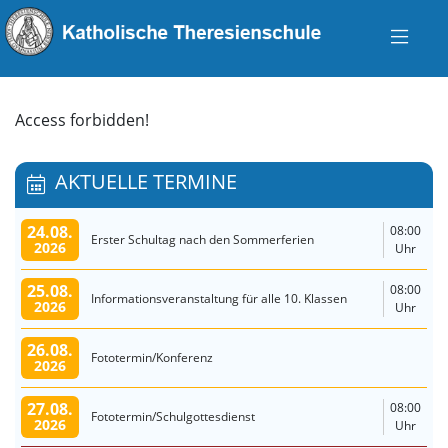
Access forbidden!
AKTUELLE TERMINE
24.08.
08:00
Erster Schultag nach den Sommerferien
2026
Uhr
25.08.
08:00
Informationsveranstaltung für alle 10. Klassen
2026
Uhr
26.08.
Fototermin/Konferenz
2026
27.08.
08:00
Fototermin/Schulgottesdienst
2026
Uhr