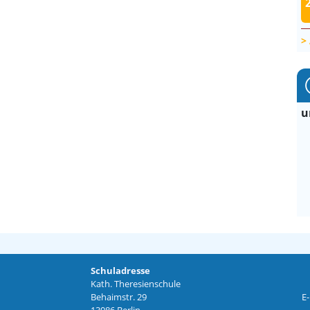
u
Schuladresse
Kath. Theresienschule
Behaimstr. 29
E-