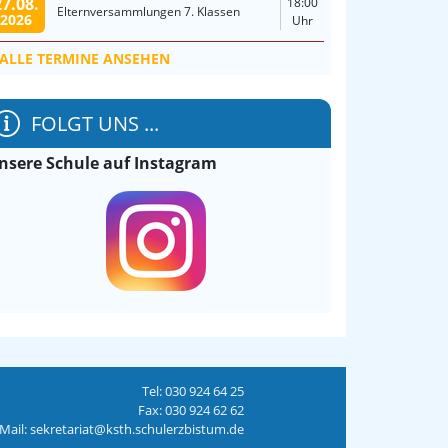
27.08.
18:00
Elternversammlungen 7. Klassen
2026
Uhr
ALLE TERMINE ANSEHEN
FOLGT UNS ...
nsere Schule auf Instagram
Tel: 030 924 64 25
Fax: 030 924 62 62
Mail: sekretariat@ksth.schulerzbistum.de