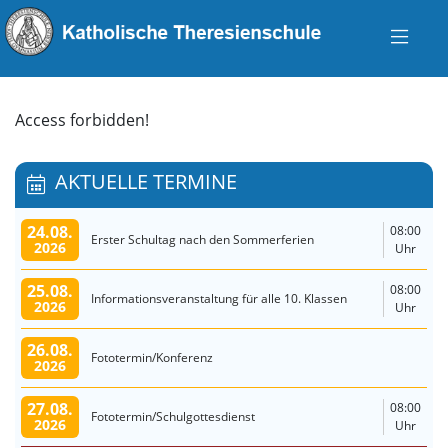
Access forbidden!
AKTUELLE TERMINE
24.08.
08:00
Erster Schultag nach den Sommerferien
2026
Uhr
25.08.
08:00
Informationsveranstaltung für alle 10. Klassen
2026
Uhr
26.08.
Fototermin/Konferenz
2026
27.08.
08:00
Fototermin/Schulgottesdienst
2026
Uhr