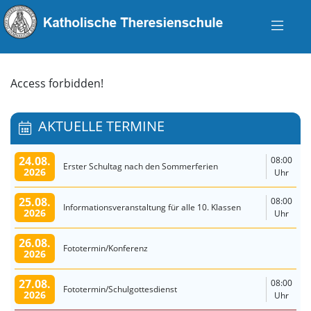
Access forbidden!
AKTUELLE TERMINE
24.08.
08:00
Erster Schultag nach den Sommerferien
2026
Uhr
25.08.
08:00
Informationsveranstaltung für alle 10. Klassen
2026
Uhr
26.08.
Fototermin/Konferenz
2026
27.08.
08:00
Fototermin/Schulgottesdienst
2026
Uhr