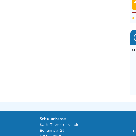
u
Schuladresse
Kath. Theresienschule
Behaimstr. 29
E-