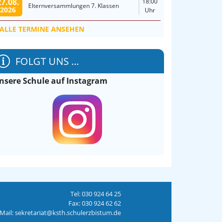
27.08.
18:00
Elternversammlungen 7. Klassen
2026
Uhr
ALLE TERMINE ANSEHEN
FOLGT UNS ...
nsere Schule auf Instagram
Tel: 030 924 64 25
Fax: 030 924 62 62
Mail: sekretariat@ksth.schulerzbistum.de