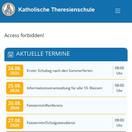
Access forbidden!
AKTUELLE TERMINE
24.08.
08:00
Erster Schultag nach den Sommerferien
2026
Uhr
25.08.
08:00
Informationsveranstaltung für alle 10. Klassen
2026
Uhr
26.08.
Fototermin/Konferenz
2026
27.08.
08:00
Fototermin/Schulgottesdienst
2026
Uhr