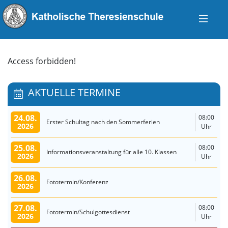
Access forbidden!
AKTUELLE TERMINE
24.08.
08:00
Erster Schultag nach den Sommerferien
2026
Uhr
25.08.
08:00
Informationsveranstaltung für alle 10. Klassen
2026
Uhr
26.08.
Fototermin/Konferenz
2026
27.08.
08:00
Fototermin/Schulgottesdienst
2026
Uhr