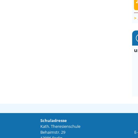
u
Schuladresse
Kath. Theresienschule
Behaimstr. 29
E-