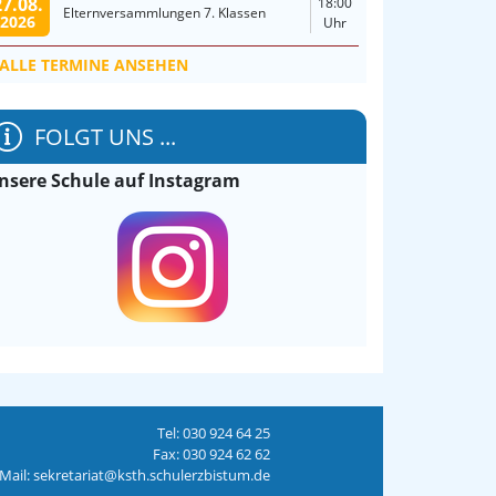
27.08.
18:00
Elternversammlungen 7. Klassen
2026
Uhr
ALLE TERMINE ANSEHEN
FOLGT UNS ...
nsere Schule auf Instagram
Tel: 030 924 64 25
Fax: 030 924 62 62
Mail: sekretariat@ksth.schulerzbistum.de