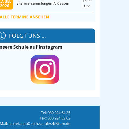
27.08.
18:00
Elternversammlungen 7. Klassen
2026
Uhr
ALLE TERMINE ANSEHEN
FOLGT UNS ...
nsere Schule auf Instagram
Tel: 030 924 64 25
Fax: 030 924 62 62
Mail: sekretariat@ksth.schulerzbistum.de