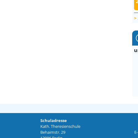
u
Schuladresse
Kath. Theresienschule
Behaimstr. 29
E-