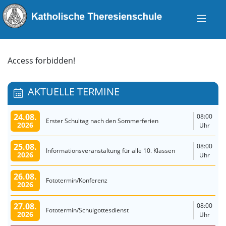
Access forbidden!
AKTUELLE TERMINE
24.08.
08:00
Erster Schultag nach den Sommerferien
2026
Uhr
25.08.
08:00
Informationsveranstaltung für alle 10. Klassen
2026
Uhr
26.08.
Fototermin/Konferenz
2026
27.08.
08:00
Fototermin/Schulgottesdienst
2026
Uhr