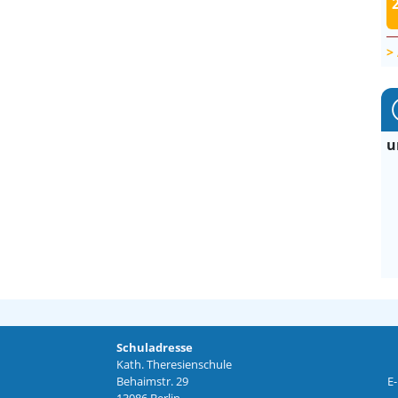
u
Schuladresse
Kath. Theresienschule
Behaimstr. 29
E-