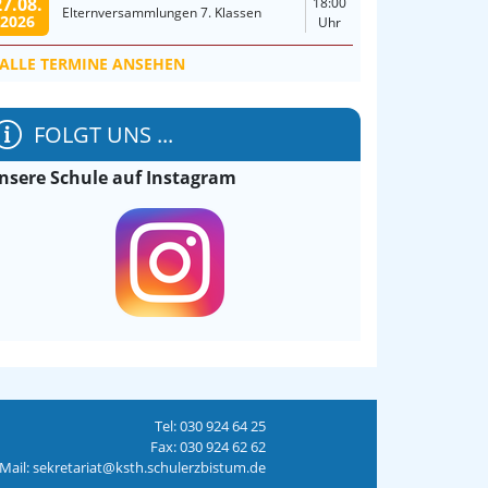
27.08.
18:00
Elternversammlungen 7. Klassen
2026
Uhr
ALLE TERMINE ANSEHEN
FOLGT UNS ...
nsere Schule auf Instagram
Tel: 030 924 64 25
Fax: 030 924 62 62
Mail: sekretariat@ksth.schulerzbistum.de