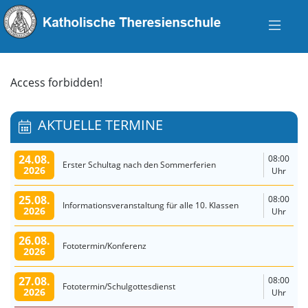
Access forbidden!
AKTUELLE TERMINE
24.08.
08:00
Erster Schultag nach den Sommerferien
2026
Uhr
25.08.
08:00
Informationsveranstaltung für alle 10. Klassen
2026
Uhr
26.08.
Fototermin/Konferenz
2026
27.08.
08:00
Fototermin/Schulgottesdienst
2026
Uhr