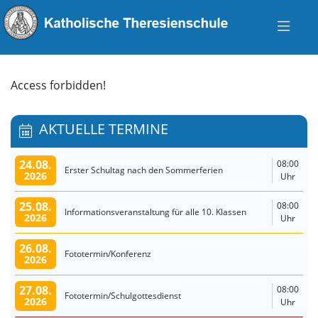
Access forbidden!
AKTUELLE TERMINE
24.08.
08:00
Erster Schultag nach den Sommerferien
2026
Uhr
25.08.
08:00
Informationsveranstaltung für alle 10. Klassen
2026
Uhr
26.08.
Fototermin/Konferenz
2026
27.08.
08:00
Fototermin/Schulgottesdienst
2026
Uhr