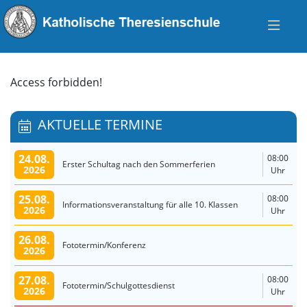
Access forbidden!
AKTUELLE TERMINE
24.08.
08:00
Erster Schultag nach den Sommerferien
2026
Uhr
25.08.
08:00
Informationsveranstaltung für alle 10. Klassen
2026
Uhr
26.08.
Fototermin/Konferenz
2026
27.08.
08:00
Fototermin/Schulgottesdienst
2026
Uhr