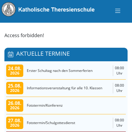
Access forbidden!
AKTUELLE TERMINE
24.08.
08:00
Erster Schultag nach den Sommerferien
2026
Uhr
25.08.
08:00
Informationsveranstaltung für alle 10. Klassen
2026
Uhr
26.08.
Fototermin/Konferenz
2026
27.08.
08:00
Fototermin/Schulgottesdienst
2026
Uhr