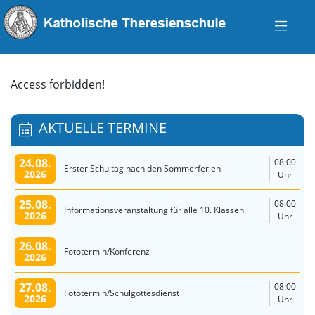
Access forbidden!
AKTUELLE TERMINE
24.08.
08:00
Erster Schultag nach den Sommerferien
2026
Uhr
25.08.
08:00
Informationsveranstaltung für alle 10. Klassen
2026
Uhr
26.08.
Fototermin/Konferenz
2026
27.08.
08:00
Fototermin/Schulgottesdienst
2026
Uhr