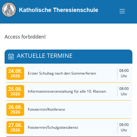
Access forbidden!
AKTUELLE TERMINE
24.08.
08:00
Erster Schultag nach den Sommerferien
2026
Uhr
25.08.
08:00
Informationsveranstaltung für alle 10. Klassen
2026
Uhr
26.08.
Fototermin/Konferenz
2026
27.08.
08:00
Fototermin/Schulgottesdienst
2026
Uhr