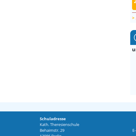
u
Schuladresse
Kath. Theresienschule
Behaimstr. 29
E-