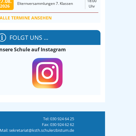
27.08.
18:00
Elternversammlungen 7. Klassen
2026
Uhr
ALLE TERMINE ANSEHEN
FOLGT UNS ...
nsere Schule auf Instagram
Tel: 030 924 64 25
Fax: 030 924 62 62
Mail: sekretariat@ksth.schulerzbistum.de